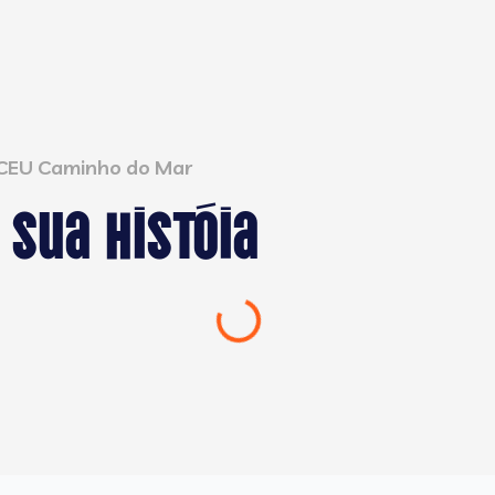
 CEU Caminho do Mar
 sua históia
Carregando...