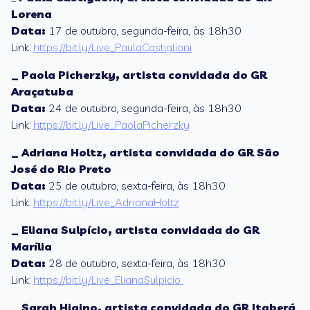
Lorena
Data:
17 de outubro, segunda-feira, às 18h30
Link:
https://bit.ly/Live_PaulaCastiglioni
_
Paola Picherzky
, artista convidada do GR
Araçatuba
Data:
24 de outubro, segunda-feira, às 18h30
Link:
https://bit.ly/Live_PaolaPicherzky
_
Adriana Holtz
, artista convidada do GR São
José do Rio Preto
Data:
25 de outubro, sexta-feira, às 18h30
Link:
https://bit.ly/Live_AdrianaHoltz
_
Eliana Sulpício
, artista convidada do GR
Marília
Data:
28 de outubro, sexta-feira, às 18h30
Link:
https://bit.ly/Live_ElianaSulpicio
_ Sarah Higino, artista convidada do GR Itaberá