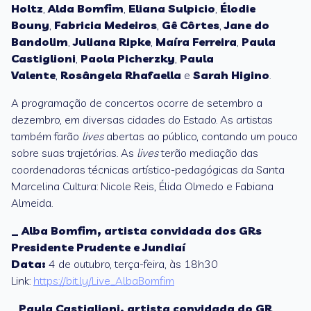
Holtz
,
Alda Bomfim
,
Eliana Sulpicio
,
Élodie
Bouny
,
Fabricia Medeiros
,
Gê Côrtes
,
Jane do
Bandolim
,
Juliana Ripke
,
Maíra Ferreira
,
Paula
Castiglioni
,
Paola Picherzky
,
Paula
Valente
,
Rosângela Rhafaella
e
Sarah Higino
.
A programação de concertos ocorre de setembro a
dezembro, em diversas cidades do Estado. As artistas
também farão
lives
abertas ao público, contando um pouco
sobre suas trajetórias. As
lives
terão mediação das
coordenadoras técnicas artístico-pedagógicas da Santa
Marcelina Cultura: Nicole Reis, Élida Olmedo e Fabiana
Almeida.
_ Alba Bomfim, artista convidada dos GRs
Presidente Prudente e Jundiaí
Data:
4 de outubro, terça-feira, às 18h30
Link:
https://bit.ly/Live_AlbaBomfim
_
Paula Castiglioni
, artista convidada do GR