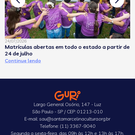
24/07/2026
08
Matrículas abertas em todo o estado a partir de
C
24 de julho
e
Continue lendo
C
Largo General Osório, 147 - Luz
São Paulo - SP / CEP: 01213-010
E-mail: sau@santamarcelinacultura.org.br
Telefone: (11) 3367-9040
Segunda a sexta-feira, das 09h às 12h e 13h às 17h,