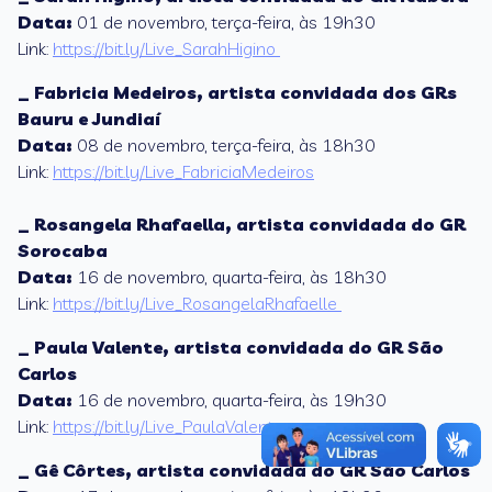
Data:
01 de novembro, terça-feira, às 19h30
Link:
https://bit.ly/Live_SarahHigino
_ Fabricia Medeiros, artista convidada dos GRs
Bauru e Jundiaí
Data:
08 de novembro, terça-feira, às 18h30
Link:
https://bit.ly/Live_FabriciaMedeiros
_ Rosangela Rhafaella, artista convidada do GR
Sorocaba
Data:
16 de novembro, quarta-feira, às 18h30
Link:
https://bit.ly/Live_RosangelaRhafaelle
_
Paula Valente
, artista convidada do GR
São
Carlos
Data:
16 de novembro, quarta-feira, às 19h30
Link:
https://bit.ly/Live_PaulaValente
_
Gê Côrtes
, artista convidada do GR
São Carlos