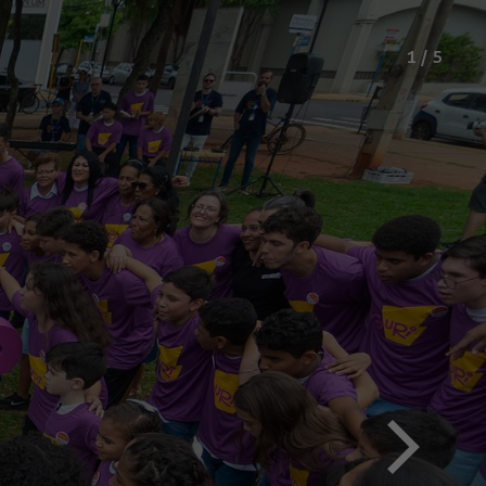
1
/ 5