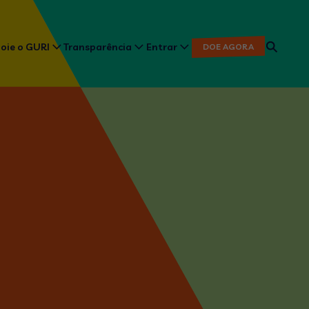
oie o GURI
Transparência
Entrar
DOE AGORA