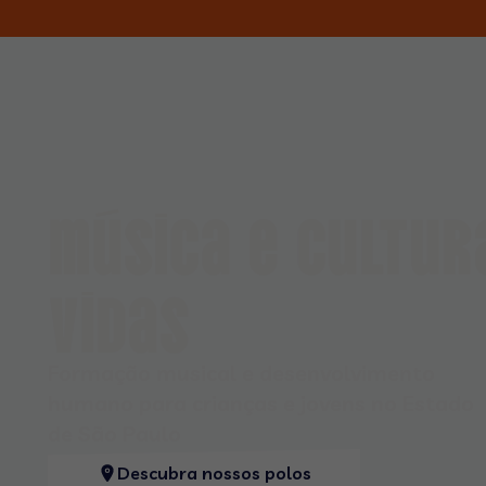
MÚSICA E CULTU
VIDAS
Formação musical e desenvolvimento
humano para crianças e jovens no Estado
de São Paulo
Descubra nossos polos