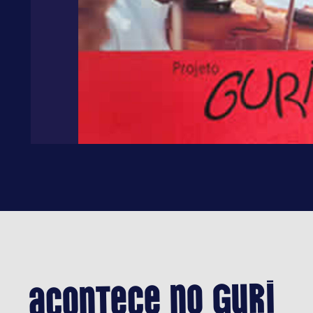
no Guri
Acontece