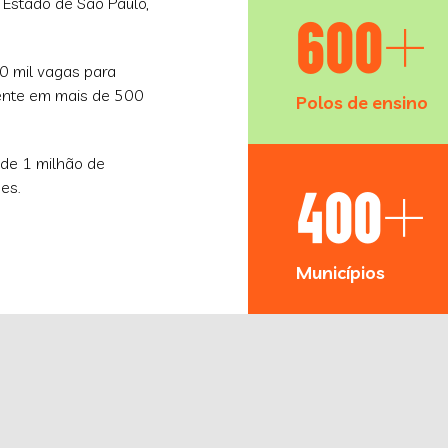
Estado de São Paulo,
600+
0 mil vagas para
sente em mais de 500
Polos de ensino
 de 1 milhão de
400+
es.
Municípios