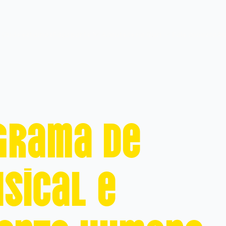
Onde estamos
Faça parte
Acontece no Guri
Fale conosco
Ap
grama de
sical e