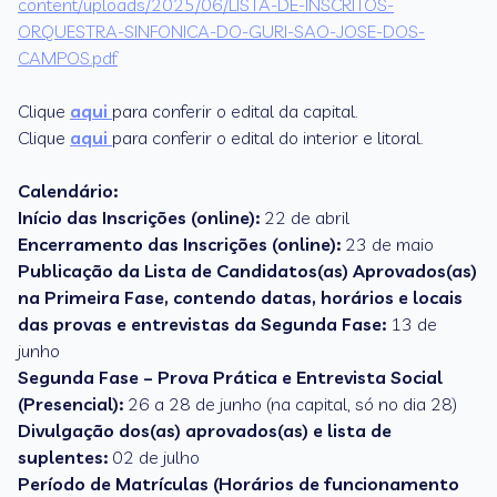
content/uploads/2025/06/LISTA-DE-INSCRITOS-
ORQUESTRA-SINFONICA-DO-GURI-SAO-JOSE-DOS-
CAMPOS.pdf
Clique
aqui
para conferir o edital da capital.
Clique
aqui
para conferir o edital do interior e litoral.
Calendário:
Início das Inscrições (online):
22 de abril
Encerramento das Inscrições (online):
23 de maio
Publicação da Lista de Candidatos(as) Aprovados(as)
na Primeira Fase, contendo datas, horários e locais
das provas e entrevistas da Segunda Fase:
13 de
junho
Segunda Fase – Prova Prática e Entrevista Social
(Presencial):
26 a 28 de junho (na capital, só no dia 28)
Divulgação dos(as) aprovados(as) e lista de
suplentes:
02 de julho
Período de Matrículas (Horários de funcionamento