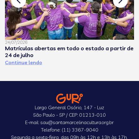
24/07/2026
08
Matrículas abertas em todo o estado a partir de
C
24 de julho
e
Continue lendo
C
Largo General Osório, 147 - Luz
São Paulo - SP / CEP: 01213-010
E-mail: sau@santamarcelinacultura.org.br
Telefone: (11) 3367-9040
Segunda a sexta-feira, das 09h às 12h e 13h às 17h,