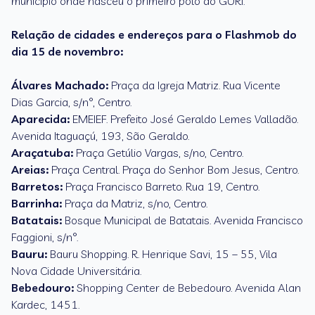
município onde nasceu o primeiro polo do GURI.
Relação de cidades e endereços para o Flashmob do
dia 15 de novembro:
Álvares Machado:
Praça da Igreja Matriz. Rua Vicente
Dias Garcia, s/n°, Centro.
Aparecida:
EMEIEF. Prefeito José Geraldo Lemes Valladão.
Avenida Itaguaçú, 193, São Geraldo.
Araçatuba:
Praça Getúlio Vargas, s/no, Centro.
Areias:
Praça Central. Praça do Senhor Bom Jesus, Centro.
Barretos:
Praça Francisco Barreto. Rua 19, Centro.
Barrinha:
Praça da Matriz, s/no, Centro.
Batatais:
Bosque Municipal de Batatais. Avenida Francisco
Faggioni, s/n°.
Bauru:
Bauru Shopping. R. Henrique Savi, 15 – 55, Vila
Nova Cidade Universitária.
Bebedouro:
Shopping Center de Bebedouro. Avenida Alan
Kardec, 1451.