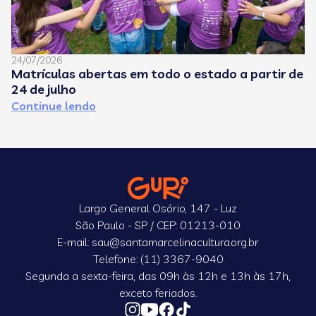
24/07/2026
08
Matrículas abertas em todo o estado a partir de
C
24 de julho
e
Continue lendo
C
Largo General Osório, 147 - Luz
São Paulo - SP / CEP: 01213-010
E-mail: sau@santamarcelinacultura.org.br
Telefone: (11) 3367-9040
Segunda a sexta-feira, das 09h às 12h e 13h às 17h,
exceto feriados.