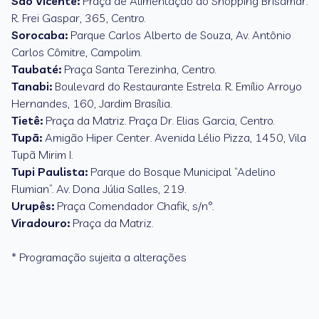
São Vicente:
Praça de Alimentação do Shopping Brisamar.
R. Frei Gaspar, 365, Centro.
Sorocaba:
Parque Carlos Alberto de Souza, Av. Antônio
Carlos Cômitre, Campolim.
Taubaté:
Praça Santa Terezinha, Centro.
Tanabi:
Boulevard do Restaurante Estrela. R. Emílio Arroyo
Hernandes, 160, Jardim Brasília.
Tietê:
Praça da Matriz. Praça Dr. Elias Garcia, Centro.
Tupã:
Amigão Hiper Center. Avenida Lélio Pizza, 1450, Vila
Tupã Mirim I.
Tupi Paulista:
Parque do Bosque Municipal “Adelino
Flumian”. Av. Dona Júlia Salles, 219.
Urupês:
Praça Comendador Chafik, s/n°.
Viradouro:
Praça da Matriz.
* Programação sujeita a alterações