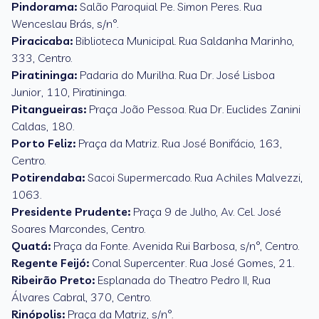
Pindorama:
Salão Paroquial Pe. Simon Peres. Rua
Wenceslau Brás, s/n°.
Piracicaba:
Biblioteca Municipal. Rua Saldanha Marinho,
333, Centro.
Piratininga:
Padaria do Murilha. Rua Dr. José Lisboa
Junior, 110, Piratininga.
Pitangueiras:
Praça João Pessoa. Rua Dr. Euclides Zanini
Caldas, 180.
Porto Feliz:
Praça da Matriz. Rua José Bonifácio, 163,
Centro.
Potirendaba:
Sacoi Supermercado. Rua Achiles Malvezzi,
1063.
Presidente Prudente:
Praça 9 de Julho, Av. Cel. José
Soares Marcondes, Centro.
Quatá:
Praça da Fonte. Avenida Rui Barbosa, s/n°, Centro.
Regente Feijó:
Conal Supercenter. Rua José Gomes, 21.
Ribeirão Preto:
Esplanada do Theatro Pedro II, Rua
Álvares Cabral, 370, Centro.
Rinópolis:
Praça da Matriz, s/n°.