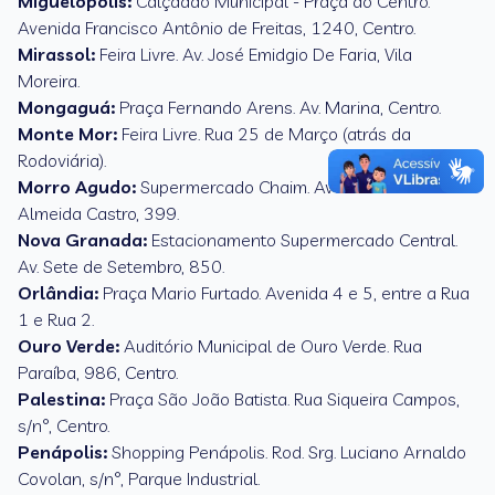
Miguelópolis:
Calçadão Municipal - Praça do Centro.
Avenida Francisco Antônio de Freitas, 1240, Centro.
Mirassol:
Feira Livre. Av. José Emidgio De Faria, Vila
Moreira.
Mongaguá:
Praça Fernando Arens. Av. Marina, Centro.
Monte Mor:
Feira Livre. Rua 25 de Março (atrás da
Rodoviária).
Morro Agudo:
Supermercado Chaim. Avenida Mariana de
Almeida Castro, 399.
Nova Granada:
Estacionamento Supermercado Central.
Av. Sete de Setembro, 850.
Orlândia:
Praça Mario Furtado. Avenida 4 e 5, entre a Rua
1 e Rua 2.
Ouro Verde:
Auditório Municipal de Ouro Verde. Rua
Paraíba, 986, Centro.
Palestina:
Praça São João Batista. Rua Siqueira Campos,
s/n°, Centro.
Penápolis:
Shopping Penápolis. Rod. Srg. Luciano Arnaldo
Covolan, s/n°, Parque Industrial.