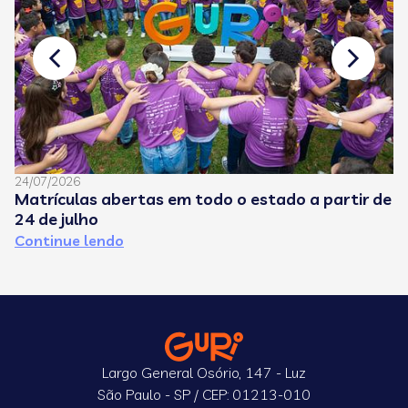
24/07/2026
08
Matrículas abertas em todo o estado a partir de
C
24 de julho
e
Continue lendo
C
Largo General Osório, 147 - Luz
São Paulo - SP / CEP: 01213-010