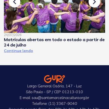
24/07/2026
08
Matrículas abertas em todo o estado a partir de
C
24 de julho
e
Continue lendo
C
Largo General Osório, 147 - Luz
São Paulo - SP / CEP: 01213-010
E-mail: sau@santamarcelinacultura.org.br
Telefone: (11) 3367-9040