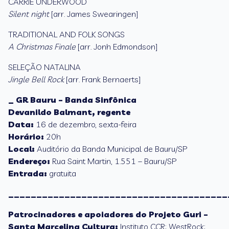
CARRIE UNDERWOOD
Silent night
[arr. James Swearingen]
TRADITIONAL AND FOLK SONGS
A Christmas Finale
[arr. Jonh Edmondson]
SELEÇÃO NATALINA
Jingle Bell Rock
[arr. Frank Bernaerts]
_ GR Bauru – Banda Sinfônica
Devanildo Balmant, regente
Data:
16 de dezembro, sexta-feira
Horário:
20h
Local:
Auditório da Banda Municipal de Bauru/SP
Endereço:
Rua Saint Martin, 1.551 – Bauru/SP
Entrada:
gratuita
_______________________________________
Patrocinadores e apoiadores do Projeto Guri –
Santa Marcelina Cultura:
Instituto CCR; WestRock;