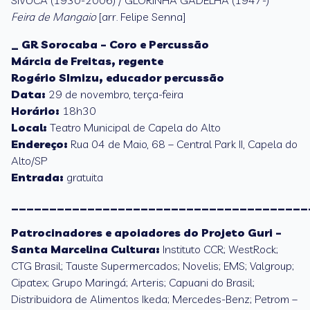
SIVUCA (1930-2006) / GLORINHA GADELHA (1947-)
Feira de Mangaio
[arr. Felipe Senna]
_ GR Sorocaba – Coro e Percussão
Márcia de Freitas, regente
Rogério SImizu, educador percussão
Data:
29 de novembro, terça-feira
Horário:
18h30
Local:
Teatro Municipal de Capela do Alto
Endereço:
Rua 04 de Maio, 68 – Central Park II, Capela do
Alto/SP
Entrada:
gratuita
_______________________________________
Patrocinadores e apoiadores do Projeto Guri –
Santa Marcelina Cultura:
Instituto CCR; WestRock;
CTG Brasil; Tauste Supermercados; Novelis; EMS; Valgroup;
Cipatex; Grupo Maringá; Arteris; Capuani do Brasil;
Distribuidora de Alimentos Ikeda; Mercedes-Benz; Petrom –