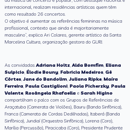
da música de concerto e popular, com destaque nacional e
internacional, realizam residências artísticas quem têm
como resultado 26 concertos.
O objetivo é aumentar as referências femininas na música
profissional, contexto que ainda é majoritariamente
masculino”, explica Ari Colares, gerente artístico da Santa
Marcelina Cultura, organização gestora do GURI.
As convidadas
Adriana Holtz
,
Alda Bomfim
,
Eliana
Sulpicio
,
Élodie Bouny
,
Fabricia Medeiros
,
Gê
Côrtes
,
Jane do Bandolim
,
Juliana Ripke
,
Maíra
Ferreira
,
Paula Castiglioni
,
Paola Picherzky
,
Paula
Valente
,
Rosângela Rhafaella
e
Sarah Higino
compartilham o palco com os Grupos de Referências de
Araçatuba (Camerata de Violões), Bauru (Banda Sinfônica),
Franca (Camerata de Cordas Dedilhadas), Itaberá (Banda
Sinfônica), Jundiaí (Orquestra Sinfônica), Lorena (Coro),
Marília (Percussão), Piracicaba (Coro), Presidente Prudente