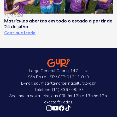
24/07/2026
08
Matrículas abertas em todo o estado a partir de
C
24 de julho
e
Continue lendo
C
Largo General Osório, 147 - Luz
São Paulo - SP / CEP: 01213-010
E-mail: sau@santamarcelinacultura.org.br
Telefone: (11) 3367-9040
Segunda a sexta-feira, das 09h às 12h e 13h às 17h,
exceto feriados.