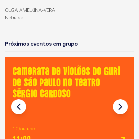
OLGA AMELKINA-VERA
Nebulae
Próximos eventos em grupo
Camerata de Violões do GURI
de São Paulo no Teatro
Sérgio Cardoso
10/outubro
11:00