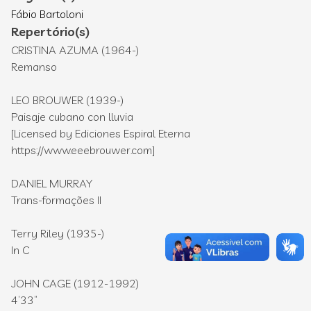
Fábio Bartoloni
Repertório(s)
CRISTINA AZUMA (1964-)
Remanso
LEO BROUWER (1939-)
Paisaje cubano con lluvia
[Licensed by Ediciones Espiral Eterna
https://www.eeebrouwer.com
]
DANIEL MURRAY
Trans-formações II
Terry Riley (1935-)
In C
JOHN CAGE (1912-1992)
4’33”