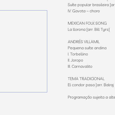
Suíte popular brasileira [a
IV. Gavota – choro
MEXICAN FOLK SONG
La llorona [arr. Bill Tyrs]
ANDRÉS VILLAMIL
Pequena suíte andina
I. Torbellino
II. Joropo
III. Carnavalito
TEMA TRADICIONAL
El condor pasa [arr. Balra
Programação sujeita a alt