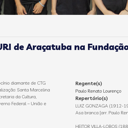
RI de Araçatuba na Fundação C
ocínio diamante de CTG
Regente(s)
ealização: Santa Marcelina
Paulo Renato Lourenço
retaria da Cultura,
Repertório(s)
overno Federal – União e
LUIZ GONZAGA (1912-19
Asa branca [arr. Paulo Re
HEITOR VILLA-LOBOS (18