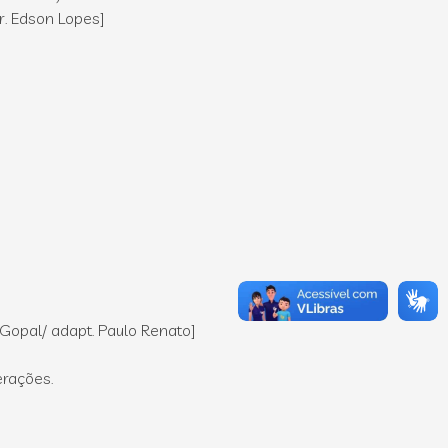
rr. Edson Lopes]
j Gopal/ adapt. Paulo Renato]
erações.