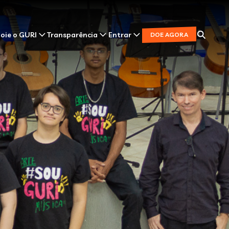
oie o GURI
Transparência
Entrar
DOE AGORA