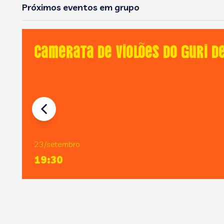
Próximos eventos em grupo
Camerata de Violões do GURI d
23/setembro
19:30