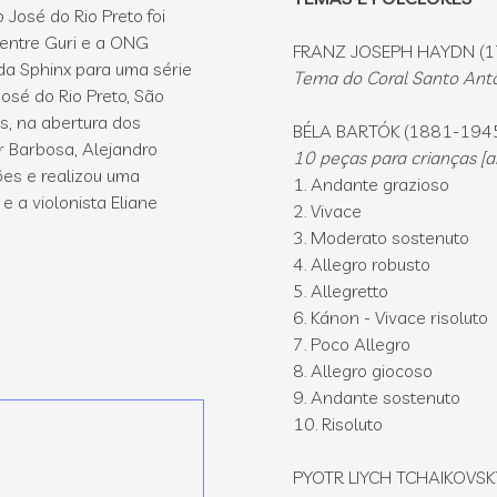
José do Rio Preto foi
 entre Guri e a ONG
FRANZ JOSEPH HAYDN (1
da Sphinx para uma série
Tema do Coral Santo Antôn
osé do Rio Preto, São
s, na abertura dos
BÉLA BARTÓK (1881-194
r Barbosa, Alejandro
10 peças para crianças [ar
ões e realizou uma
1. Andante grazioso
e a violonista Eliane
2. Vivace
3. Moderato sostenuto
4. Allegro robusto
5. Allegretto
6. Kánon - Vivace risoluto
7. Poco Allegro
8. Allegro giocoso
9. Andante sostenuto
10. Risoluto
PYOTR LIYCH TCHAIKOVSK