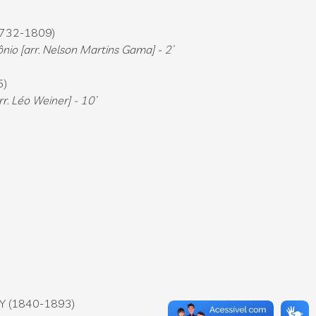
732-1809)
io [arr. Nelson Martins Gama] - 2’
5)
r. Léo Weiner] - 10’
Y (1840-1893)