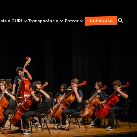
oie o GURI
Transparência
Entrar
DOE AGORA