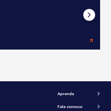
07
1
Aprenda
Fale conosco