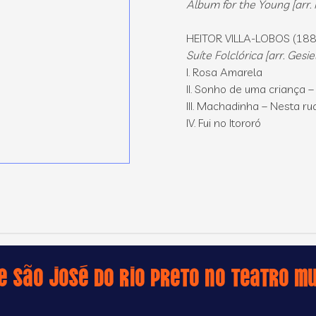
Album for the Young [arr. 
HEITOR VILLA-LOBOS (18
Suíte Folclórica [arr. Gesiel
I. Rosa Amarela
II. Sonho de uma criança –
III. Machadinha – Nesta ru
IV. Fui no Itororó
e São José do Rio Preto no Teatro Mu