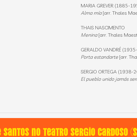
MARIA GREVER (1885-19
Alma mía
[arr. Thales Ma
THAIS NASCIMENTO
Menina
[arr. Thales Maes
GERALDO VANDRÉ (1935
Porta estandarte
[arr. Th
SERGIO ORTEGA (1938-
El pueblo unido jamás ser
e Santos no Teatro Sergio Cardoso (S