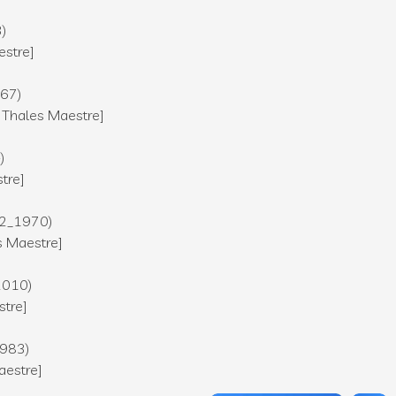
3)
estre]
967)
. Thales Maestre]
-)
stre]
42_1970)
es Maestre]
2010)
stre]
1983)
Maestre]