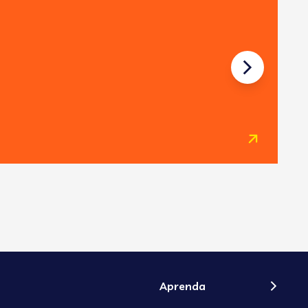
05
1
Aprenda