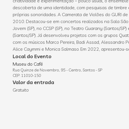
criatividade e experimentação – pouco usual, o ensemble 
descoberta de uma identidade, com pesquisas de timbre 
próprias sonoridades. A Camerata de Violões do GURI de 
2010. Destacou-se em concertos realizados na Sala São 
Jovem (SP), no CCSP (SP), no Teatro Guarany (Santos/SP) 
(Santos/SP). Já desenvolveu projetos com os grupos Quat
com os músicos Marco Pereira, Badi Assad, Alessandro Pe
Alice Caymmi e Monica Salmaso. Em 2022, apresentou-se
Local do Evento
Museu do Café
Rua Quinze de Novembro, 95 - Centro, Santos - SP
CEP: 11010-150
Valor da entrada
Gratuito