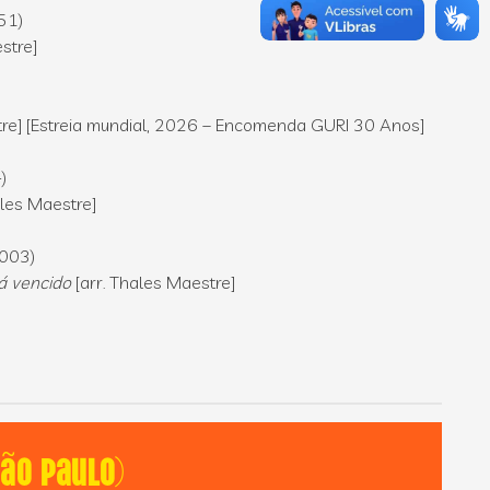
51)
estre]
tre] [Estreia mundial, 2026 – Encomenda GURI 30 Anos]
-)
ales Maestre]
2003)
á vencido
[arr. Thales Maestre]
ão Paulo)
C