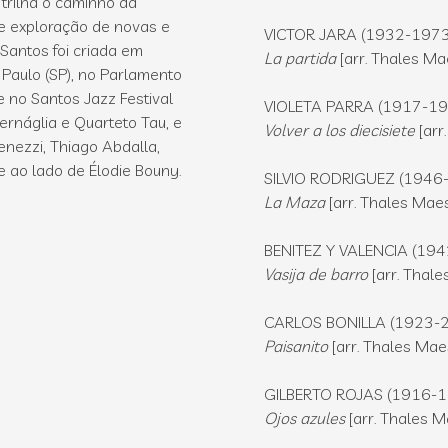
trilha o caminho da
e exploração de novas e
VICTOR JARA (1932-197
Santos foi criada em
La partida
[arr. Thales Ma
Paulo (SP), no Parlamento
e no Santos Jazz Festival
VIOLETA PARRA (1917-1
ernáglia e Quarteto Tau, e
Volver a los diecisiete
[arr
nezzi, Thiago Abdalla,
 ao lado de Élodie Bouny.
SILVIO RODRIGUEZ (1946
La Maza
[arr. Thales Mae
BENITEZ Y VALENCIA (19
Vasija de barro
[arr. Thal
CARLOS BONILLA (1923-
Paisanito
[arr. Thales Mae
GILBERTO ROJAS (1916-
Ojos azules
[arr. Thales 