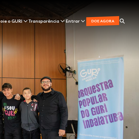
oie o GURI
Transparência
Entrar
DOE AGORA