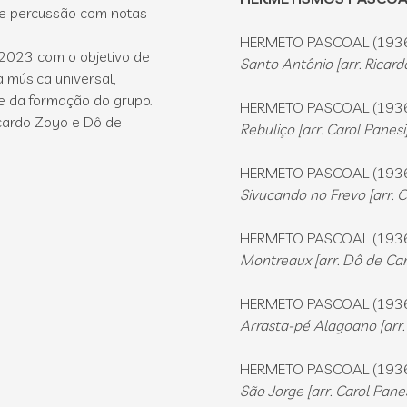
de percussão com notas
HERMETO PASCOAL (193
 2023 com o objetivo de
Santo Antônio [arr. Ricard
 música universal,
de da formação do grupo.
HERMETO PASCOAL (193
icardo Zoyo e Dô de
Rebuliço [arr. Carol Panesi
HERMETO PASCOAL (193
Sivucando no Frevo [arr. C
HERMETO PASCOAL (193
Montreaux [arr. Dô de Car
HERMETO PASCOAL (193
Arrasta-pé Alagoano [arr. 
HERMETO PASCOAL (193
São Jorge [arr. Carol Panes