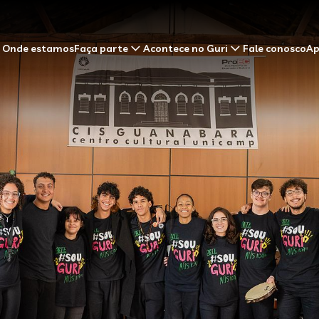
Onde estamos
Faça parte
Acontece no Guri
Fale conosco
Ap