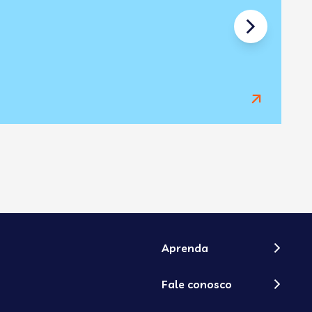
10
1
Aprenda
Fale conosco