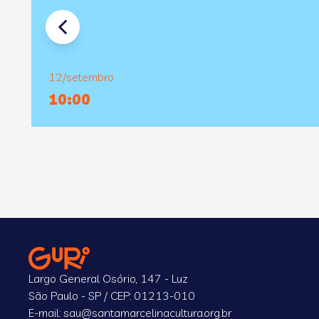
12/setembro
10:00
Largo General Osório, 147 - Luz
São Paulo - SP / CEP: 01213-010
E-mail: sau@santamarcelinacultura.org.br