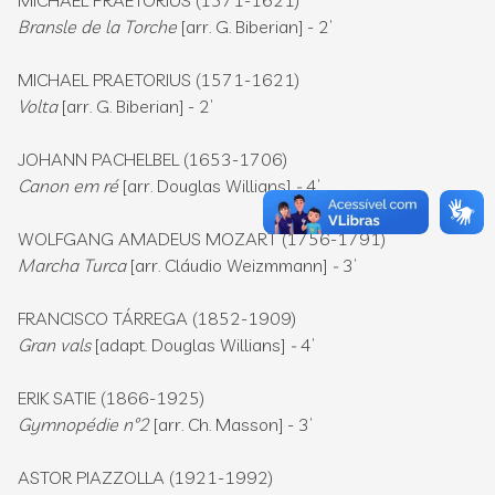
MICHAEL PRAETORIUS (1571-1621)
Bransle de la Torche
[arr. G. Biberian] - 2’
MICHAEL PRAETORIUS (1571-1621)
Volta
[arr. G. Biberian] - 2’
JOHANN PACHELBEL (1653-1706)
Canon em ré
[arr. Douglas Willians]
-
4’
WOLFGANG AMADEUS MOZART (1756-1791)
Marcha Turca
[arr. Cláudio Weizmmann]
-
3’
FRANCISCO TÁRREGA (1852-1909)
Gran vals
[adapt. Douglas Willians]
-
4’
ERIK SATIE (1866-1925)
Gymnopédie nº2
[arr. Ch. Masson] - 3’
ASTOR PIAZZOLLA (1921-1992)