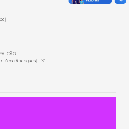
rca]
)
0
A FALCÃO
rr. Zeca Rodrigues] - 3’
C