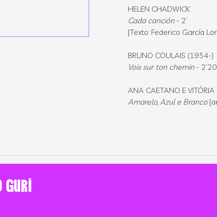
HELEN CHADWICK
Cada canción
- 2’
[Texto: Federico García Lo
BRUNO COULAIS (1954-
Vois sur ton chemin
- 2’2
ANA CAETANO E VITÓRI
Amarelo, Azul e Branco
[a
o GURI