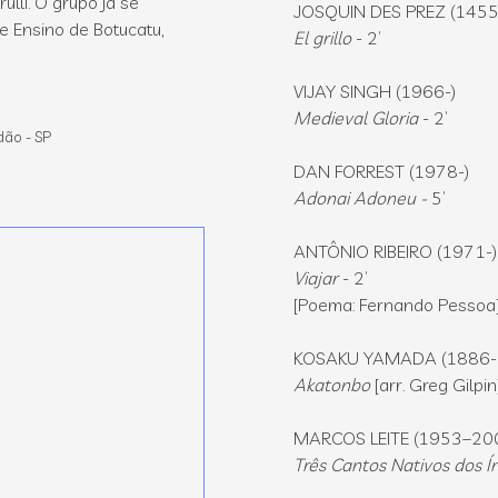
lli. O grupo já se
JOSQUIN DES PREZ (145
e Ensino de Botucatu,
El grillo
- 2’
VIJAY SINGH (1966-)
Medieval Gloria
- 2’
dão - SP
DAN FORREST (1978-)
Adonai Adoneu -
5’
ANTÔNIO RIBEIRO (1971-
Viajar
- 2’
[Poema: Fernando Pessoa
KOSAKU YAMADA (1886
Akatonbo
[arr. Greg Gilpin
MARCOS LEITE (1953–20
Três Cantos Nativos dos Í