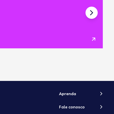
04
2
Aprenda
Fale conosco