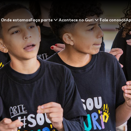
Onde estamos
Faça parte
Acontece no Guri
Fale conosco
Ap