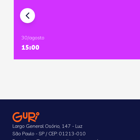
30/agosto
15:00
Largo General Osório, 147 - Luz
São Paulo - SP / CEP: 01213-010