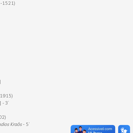
5-1521)
)
]
-1915)
]
-
3’
02)
ndios Kraôs
- 5’