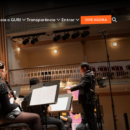
oie o GURI
Transparência
Entrar
DOE AGORA