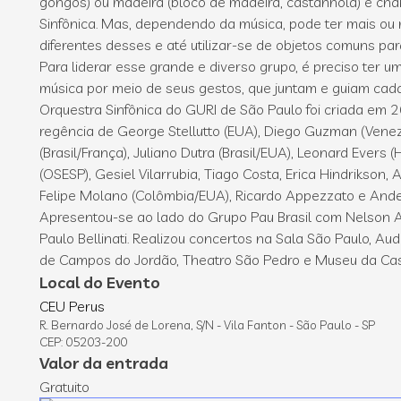
gongos) ou madeira (bloco de madeira, castanhola) é ch
Sinfônica. Mas, dependendo da música, pode ter mais ou
diferentes desses e até utilizar-se de objetos comuns para
Para liderar esse grande e diverso grupo, é preciso ter 
música por meio de seus gestos, que juntam e guiam cada
Orquestra Sinfônica do GURI de São Paulo foi criada em 
regência de George Stellutto (EUA), Diego Guzman (Ven
(Brasil/França), Juliano Dutra (Brasil/EUA), Leonard Evers 
(OSESP), Gesiel Vilarrubia, Tiago Costa, Erica Hindrikson, 
Felipe Molano (Colômbia/EUA), Ricardo Appezzato e Ande
Apresentou-se ao lado do Grupo Pau Brasil com Nelson 
Paulo Bellinati. Realizou concertos na Sala São Paulo, Aud
de Campos do Jordão, Theatro São Pedro e Museu da Casa
Local do Evento
CEU Perus
R. Bernardo José de Lorena, S/N - Vila Fanton - São Paulo - SP
CEP: 05203-200
Valor da entrada
Gratuito