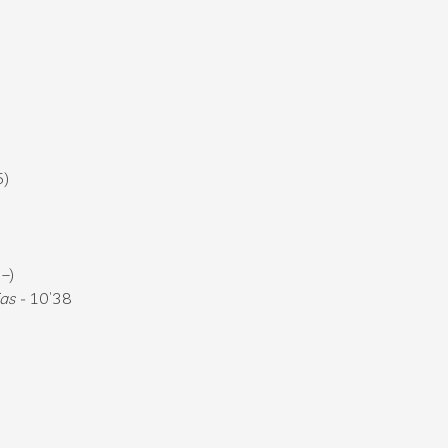
5)
–)
as -
10’38