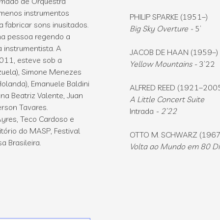
amado de Orquestra
 menos instrumentos
PHILIP SPARKE (1951–)
 fabricar sons inusitados.
Big Sky Overture -
5’
uma pessoa regendo a
 instrumentista. A
JACOB DE HAAN (1959–)
2011, esteve sob a
Yellow Mountains -
3’22
ezuela), Simone Menezes
(Holanda), Emanuele Baldini
ALFRED REED (1921–200
Ana Beatriz Valente, Juan
A Little Concert Suite
rson Tavares.
Intrada
- 2’22
Ayres, Teco Cardoso e
itório do MASP, Festival
OTTO M. SCHWARZ (1967
 Brasileira.
Volta ao Mundo em 80 Di