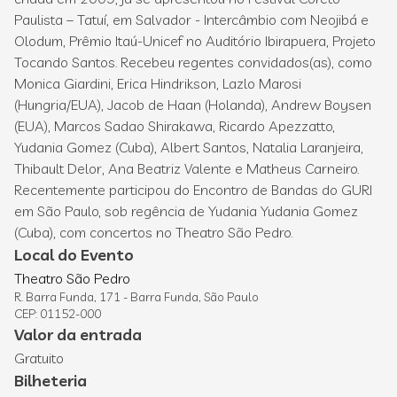
Paulista – Tatuí, em Salvador - Intercâmbio com Neojibá e
Olodum, Prêmio Itaú-Unicef no Auditório Ibirapuera, Projeto
Tocando Santos. Recebeu regentes convidados(as), como
Monica Giardini, Erica Hindrikson, Lazlo Marosi
(Hungria/EUA), Jacob de Haan (Holanda), Andrew Boysen
(EUA), Marcos Sadao Shirakawa, Ricardo Apezzatto,
Yudania Gomez (Cuba), Albert Santos, Natalia Laranjeira,
Thibault Delor, Ana Beatriz Valente e Matheus Carneiro.
Recentemente participou do Encontro de Bandas do GURI
em São Paulo, sob regência de Yudania Yudania Gomez
(Cuba), com concertos no Theatro São Pedro.
Local do Evento
Theatro São Pedro
R. Barra Funda, 171 - Barra Funda, São Paulo
CEP: 01152-000
Valor da entrada
Gratuito
Bilheteria