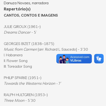
Danuza Novaes, narradora
Repertório(s)
CANTOS, CONTOS E IMAGENS
JULIE GIROUX (1961–)
Dreams Dancer
- 5’
GEORGES BIZET (1838–1875)
Music from Carmen
[arr. Richard L. Saucedo] - 3’30
I. Habanera
II. Flower Song
III. Toreador Song
PHILIP SPARKE (1951–)
Towards the Westerns Horizon -
7’
RALPH HULTGREN (1953–)
Three Moon
- 5’30