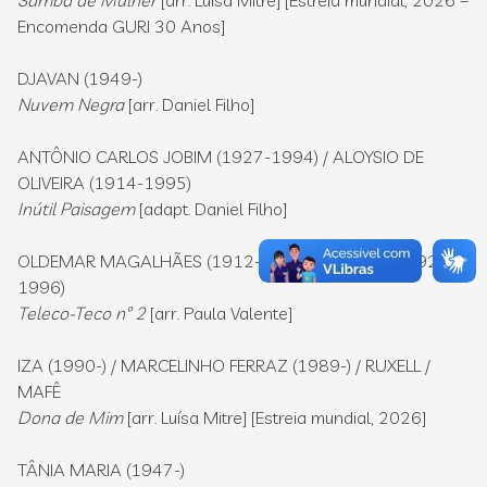
Samba de Mulher
[arr. Luísa Mitre] [Estreia mundial, 2026 –
Encomenda GURI 30 Anos]
DJAVAN (1949-)
Nuvem Negra
[arr. Daniel Filho]
ANTÔNIO CARLOS JOBIM (1927-1994) / ALOYSIO DE
OLIVEIRA (1914-1995)
Inútil Paisagem
[adapt. Daniel Filho]
OLDEMAR MAGALHÃES (1912-1990) /NELSINHO (1927-
1996)
Teleco-Teco nº 2
[arr. Paula Valente]
IZA (1990-) / MARCELINHO FERRAZ (1989-) / RUXELL /
MAFÊ
Dona de Mim
[arr. Luísa Mitre] [Estreia mundial, 2026]
TÂNIA MARIA (1947-)