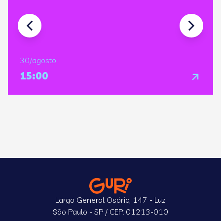
30/agosto
15:00
Largo General Osório, 147 - Luz
São Paulo - SP / CEP: 01213-010