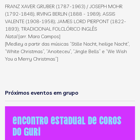
FRANZ XAVER GRUBER (1787-1963) / JOSEPH MOHR
(1792-1848); IRVING BERLIN (1888 - 1989); ASSIS
VALENTE (1908-1958); JAMES LORD PIERPONT (1822-
1893); TRADICIONAL FOLCLÓRICO INGLÊS
Natal
[arr. Mara Campos]
[Medley a partir das músicas “Stille Nacht, heilige Nacht”,
“White Christmas”, “Anoiteceu”, “Jingle Bells” e “We Wish
You a Merry Christmas”]
Próximos eventos em grupo
Encontro Estadual de Coros
do GURI