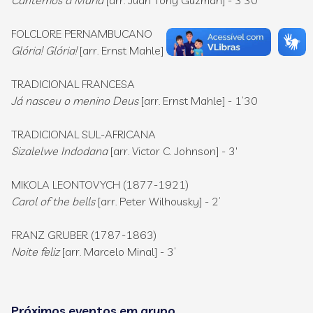
Cantemos a María
[arr. Juan Tony Guzmán] - 3’30
FOLCLORE PERNAMBUCANO
Glória! Glória!
[arr. Ernst Mahle] - 1’30
TRADICIONAL FRANCESA
Já nasceu o menino Deus
[arr. Ernst Mahle] - 1’30
TRADICIONAL SUL-AFRICANA
Sizalelwe Indodana
[arr. Victor C. Johnson] - 3'
MIKOLA LEONTOVYCH (1877-1921)
Carol of the bells
[arr. Peter Wilhousky] - 2’
FRANZ GRUBER (1787-1863)
Noite feliz
[arr. Marcelo Minal] - 3’
Próximos eventos em grupo