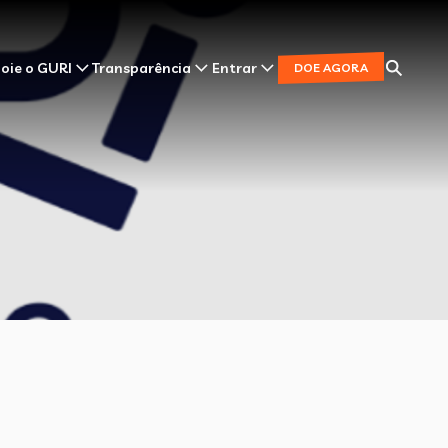
oie o GURI
Transparência
Entrar
DOE AGORA