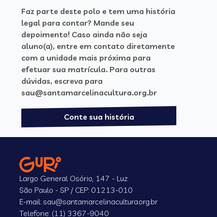
Faz parte deste polo e tem uma história
legal para contar? Mande seu
depoimento! Caso ainda não seja
aluno(a), entre em contato diretamente
com a unidade mais próxima para
efetuar sua matrícula. Para outras
dúvidas, escreva para
sau@santamarcelinacultura.org.br
Conte sua história
Largo General Osório, 147 - Luz
São Paulo - SP / CEP: 01213-010
E-mail: sau@santamarcelinacultura.org.br
Telefone: (11) 3367-9040