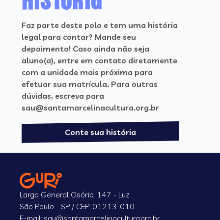
Faz parte deste polo e tem uma história
legal para contar? Mande seu
depoimento! Caso ainda não seja
aluno(a), entre em contato diretamente
com a unidade mais próxima para
efetuar sua matrícula. Para outras
dúvidas, escreva para
sau@santamarcelinacultura.org.br
Conte sua história
Largo General Osório, 147 - Luz
São Paulo - SP / CEP: 01213-010
E-mail: sau@santamarcelinacultura.org.br