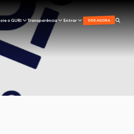
oie o GURI
Transparência
Entrar
DOE AGORA