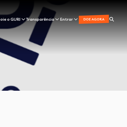
oie o GURI
Transparência
Entrar
DOE AGORA