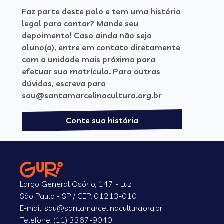
Faz parte deste polo e tem uma história
legal para contar? Mande seu
depoimento! Caso ainda não seja
aluno(a), entre em contato diretamente
com a unidade mais próxima para
efetuar sua matrícula. Para outras
dúvidas, escreva para
sau@santamarcelinacultura.org.br
Conte sua história
Largo General Osório, 147 - Luz
São Paulo - SP / CEP: 01213-010
E-mail: sau@santamarcelinacultura.org.br
Telefone: (11) 3367-9040