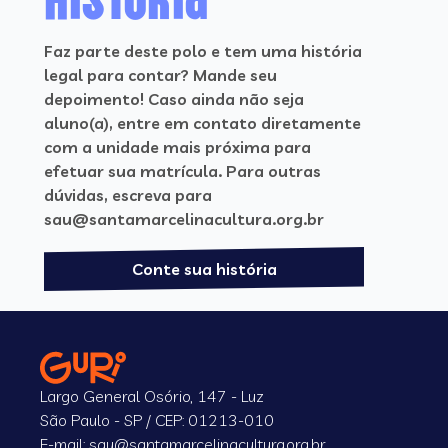
Faz parte deste polo e tem uma história
legal para contar? Mande seu
depoimento! Caso ainda não seja
aluno(a), entre em contato diretamente
com a unidade mais próxima para
efetuar sua matrícula. Para outras
dúvidas, escreva para
sau@santamarcelinacultura.org.br
Conte sua história
Largo General Osório, 147 - Luz
São Paulo - SP / CEP: 01213-010
E-mail: sau@santamarcelinacultura.org.br