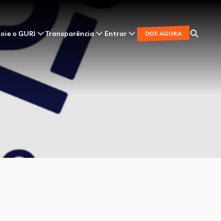
oie o GURI
Transparência
Entrar
DOE AGORA