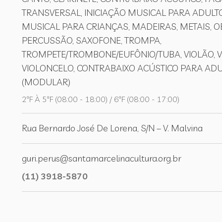
TRANSVERSAL, INICIAÇÃO MUSICAL PARA ADULTO
MUSICAL PARA CRIANÇAS, MADEIRAS, METAIS, O
PERCUSSÃO, SAXOFONE, TROMPA,
TROMPETE/TROMBONE/EUFÔNIO/TUBA, VIOLÃO, VI
VIOLONCELO, CONTRABAIXO ACÚSTICO PARA AD
(MODULAR)
2ªF À 5ªF (08:00 - 18:00) / 6ªF (08:00 - 17:00)
Rua Bernardo José De Lorena, S/N – V. Malvina
guri.perus@santamarcelinacultura.org.br
(11) 3918-5870