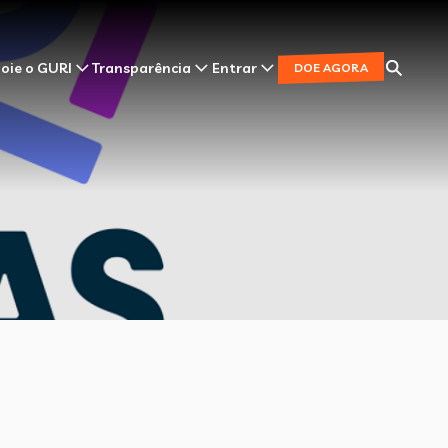
oie o GURI
Transparência
Entrar
DOE AGORA