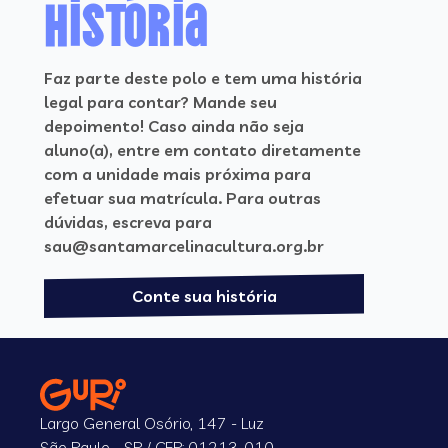
história
Faz parte deste polo e tem uma história
legal para contar? Mande seu
depoimento! Caso ainda não seja
aluno(a), entre em contato diretamente
com a unidade mais próxima para
efetuar sua matrícula. Para outras
dúvidas, escreva para
sau@santamarcelinacultura.org.br
Conte sua história
Largo General Osório, 147 - Luz
São Paulo - SP / CEP: 01213-010