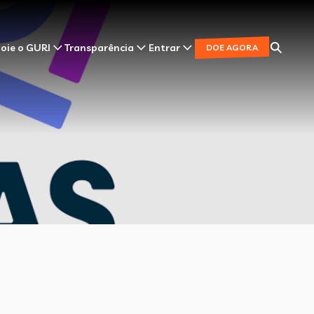
oie o GURI
Transparência
Entrar
DOE AGORA