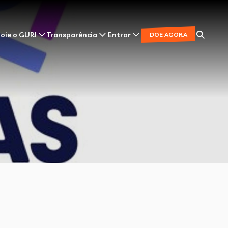
oie o GURI
Transparência
Entrar
DOE AGORA