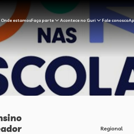
Onde estamos
Faça parte
Acontece no Guri
Fale conosco
Ap
nsino
eador
Regional