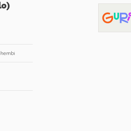
lo)
Anhembi