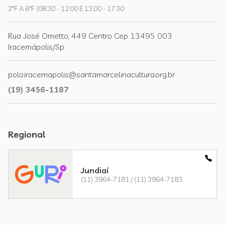
2ªF A 6ªF (08:30 - 12:00 E 13:00 - 17:30
Rua José Ometto, 449 Centro Cep 13495 003
Iracemápolis/Sp
polo.iracemapolis@santamarcelinacultura.org.br
(19) 3456-1187
Regional
Jundiaí
(11) 3964-7181 / (11) 3964-7183