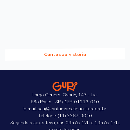
Conte sua história
Largo General Osório, 147 - Luz
São Paulo - SP / CEP: 01213-010
E-mail: sau@santamarcelinacultura.org.br
Telefone: (11) 3367-9040
Segunda a sexta-feira, das 09h às 12h e 13h às 17h,
exceto feriados.