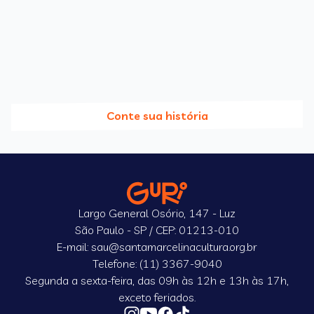
Conte sua história
Largo General Osório, 147 - Luz
São Paulo - SP / CEP: 01213-010
E-mail: sau@santamarcelinacultura.org.br
Telefone: (11) 3367-9040
Segunda a sexta-feira, das 09h às 12h e 13h às 17h,
exceto feriados.