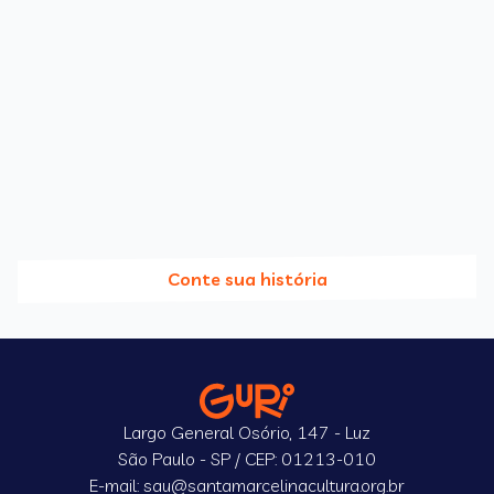
Conte sua história
Largo General Osório, 147 - Luz
São Paulo - SP / CEP: 01213-010
E-mail: sau@santamarcelinacultura.org.br