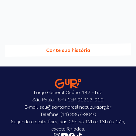
Conte sua história
Largo General Osório, 147 - Luz
São Paulo - SP / CEP: 01213-010
E-mail: sau@santamarcelinacultura.org.br
Telefone: (11) 3367-9040
Segunda a sexta-feira, das 09h às 12h e 13h às 17h,
exceto feriados.