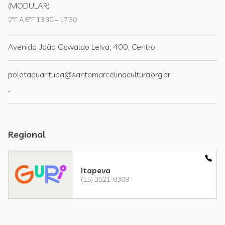
(MODULAR)
2ªF A 6ªF 13:30 – 17:30
Avenida João Oswaldo Leiva, 400, Centro
polo.taquarituba@santamarcelinacultura.org.br
.
Regional
Itapeva
(15) 3521-8309