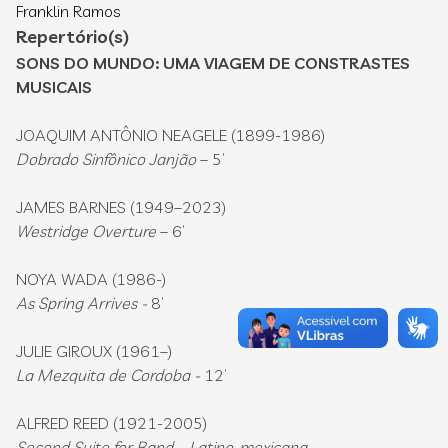
Franklin Ramos
Repertório(s)
SONS DO MUNDO: UMA VIAGEM DE CONSTRASTES
MUSICAIS
JOAQUIM ANTÔNIO NEAGELE (1899-1986)
Dobrado Sinfônico Janjão
– 5’
JAMES BARNES (1949–2023)
Westridge Overture
– 6’
NOYA WADA (1986-)
As Spring Arrives -
8’
JULIE GIROUX (1961–)
La Mezquita de Cordoba -
12’
ALFRED REED (1921-2005)
Second Suite for Band – Latino-mexicana