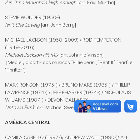
Ain´t no Mountain High enough
[arr. Paul Murtha]
STEVIE WONDER (1950–)
Isn’t She Lovely
[arr. John Berry]
MICHAEL JACKSON (1958–2009) / ROD TEMPERTON
(1949-2016)
Michael Jackson Hit Mix
[arr. Johnnie Vinson]
[Medley a partir das músicas “Billie Jean”, “Beat It”, “Bad” e
“Thriller”]
MARK RONSON (1975-) / BRUNO MARS (1985-) / PHILLIP
LAWRENCE (1974-) / JEFF BHASKER (1974-) / NICHOLAUS
WIILIAMS (1987-) / DEVON GALLASPY
Uptown Funk
[arr. Michael Sweeney]
AMÉRICA CENTRAL
CAMILA CABELLO (1997-)/ ANDREW WATT (1990-)/ ALI