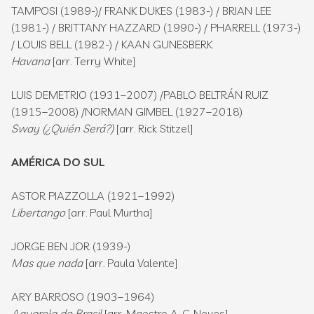
TAMPOSI (1989-)/ FRANK DUKES (1983-) / BRIAN LEE
(1981-) / BRITTANY HAZZARD (1990-) / PHARRELL (1973-)
/ LOUIS BELL (1982-) / KAAN GUNESBERK
Havana
[arr. Terry White]
LUIS DEMETRIO (1931–2007) /PABLO BELTRÁN RUIZ
(1915–2008) /NORMAN GIMBEL (1927–2018)
Sway (¿Quién Será?)
[arr. Rick Stitzel]
AMÉRICA DO SUL
ASTOR PIAZZOLLA (1921–1992)
Libertango
[arr. Paul Murtha]
JORGE BEN JOR (1939-)
Mas que nada
[arr. Paula Valente]
ARY BARROSO (1903–1964)
Aquarela do Brasil
[arr. Maestro A. C. Neves]