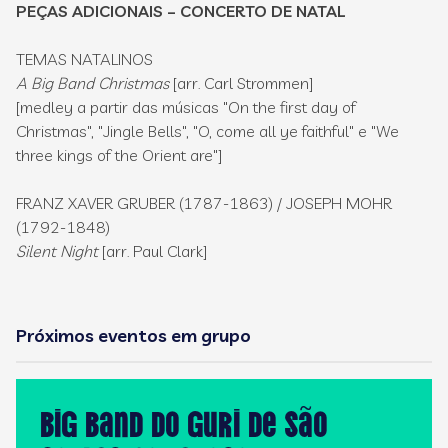
PEÇAS ADICIONAIS – CONCERTO DE NATAL
TEMAS NATALINOS
A Big Band Christmas
[arr. Carl Strommen]
[medley a partir das músicas "On the first day of
Christmas", "Jingle Bells", "O, come all ye faithful" e "We
three kings of the Orient are"]
FRANZ XAVER GRUBER (1787-1863) / JOSEPH MOHR
(1792-1848)
Silent Night
[arr. Paul Clark]
Próximos eventos em grupo
Big Band do GURI de São