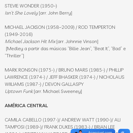
STEVIE WONDER (1950–)
Isn’t She Lovely
[arr. John Berry]
MICHAEL JACKSON (1958–2009) / ROD TEMPERTON
(1949-2016)
Michael Jackson Hit Mix
[arr. Johnnie Vinson]
[Medley a partir das músicas “Billie Jean”, “Beat It”, “Bad” e
“Thriller”]
MARK RONSON (1975-) / BRUNO MARS (1985-) / PHILLIP
LAWRENCE (1974-) / JEFF BHASKER (1974-) / NICHOLAUS
WIILIAMS (1987-) / DEVON GALLASPY
Uptown Funk
[arr. Michael Sweeney]
AMÉRICA CENTRAL
CAMILA CABELLO (1997-)/ ANDREW WATT (1990-)/ ALI
TAMPOSI (1989-)/ FRANK DUKES (1983-) / BRIAN LEE