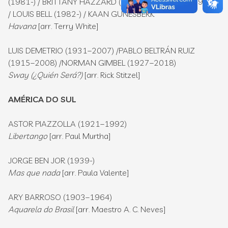
(1981-) / BRITTANY HAZZARD (1990-) / PHARRELL (1973-)
/ LOUIS BELL (1982-) / KAAN GUNESBERK
Havana
[arr. Terry White]
LUIS DEMETRIO (1931–2007) /PABLO BELTRÁN RUIZ
(1915–2008) /NORMAN GIMBEL (1927–2018)
Sway (¿Quién Será?)
[arr. Rick Stitzel]
AMÉRICA DO SUL
ASTOR PIAZZOLLA (1921–1992)
Libertango
[arr. Paul Murtha]
JORGE BEN JOR (1939-)
Mas que nada
[arr. Paula Valente]
ARY BARROSO (1903–1964)
Aquarela do Brasil
[arr. Maestro A. C. Neves]