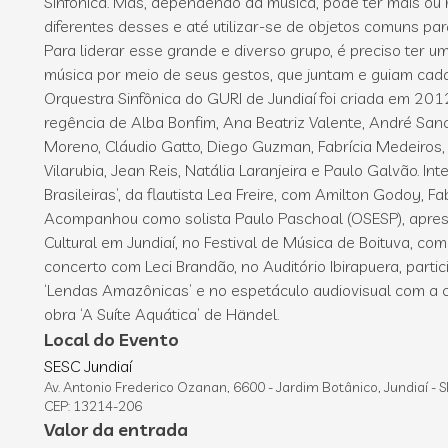
Sinfônica. Mas, dependendo da música, pode ter mais ou
diferentes desses e até utilizar-se de objetos comuns para
Para liderar esse grande e diverso grupo, é preciso ter 
música por meio de seus gestos, que juntam e guiam cada
Orquestra Sinfônica do GURI de Jundiaí foi criada em 201
regência de Alba Bonfim, Ana Beatriz Valente, André Sanc
Moreno, Cláudio Gatto, Diego Guzman, Fabrícia Medeiros, 
Vilarubia, Jean Reis, Natália Laranjeira e Paulo Galvão. In
Brasileiras’, da flautista Lea Freire, com Amilton Godoy, Fa
Acompanhou como solista Paulo Paschoal (OSESP), apres
Cultural em Jundiaí, no Festival de Música de Boituva, com
concerto com Leci Brandão, no Auditório Ibirapuera, part
‘Lendas Amazônicas’ e no espetáculo audiovisual com a cr
obra ‘A Suíte Aquática’ de Händel.
Local do Evento
SESC Jundiaí
Av. Antonio Frederico Ozanan, 6600 - Jardim Botânico, Jundiaí - S
CEP: 13214-206
Valor da entrada