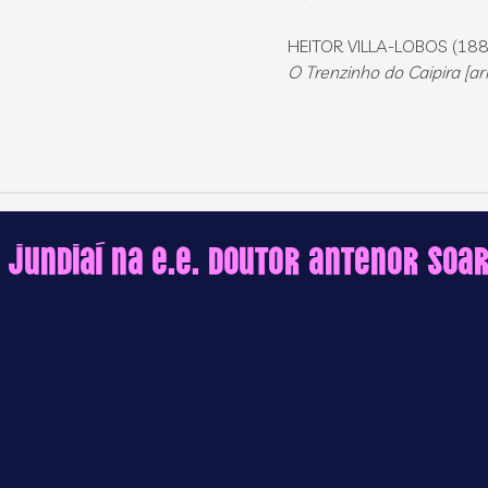
HEITOR VILLA-LOBOS (18
O Trenzinho do Caipira [arr
e Jundiaí na E.E. Doutor Antenor So