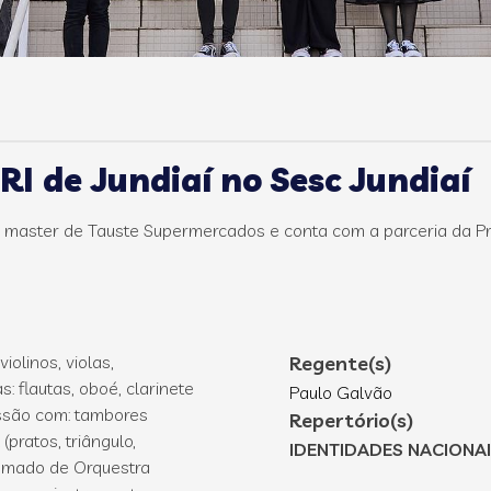
I de Jundiaí no Sesc Jundiaí
o master de Tauste Supermercados e conta com a parceria da Pref
olinos, violas,
Regente(s)
: flautas, oboé, clarinete
Paulo Galvão
ussão com: tambores
Repertório(s)
(pratos, triângulo,
IDENTIDADES NACIONA
hamado de Orquestra