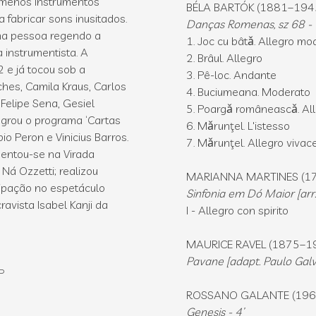
 menos instrumentos
BÉLA BARTÓK (1881–194
 fabricar sons inusitados.
Danças Romenas, sz 68 - 
uma pessoa regendo a
1. Joc cu bâtǎ. Allegro mo
 instrumentista. A
2. Brâul. Allegro
2 e já tocou sob a
3. Pê-loc. Andante
hes, Camila Kraus, Carlos
4. Buciumeana. Moderato
Felipe Sena, Gesiel
5. Poargǎ româneascǎ. Al
tegrou o programa ‘Cartas
6. Mǎrunţel. L'istesso
bio Peron e Vinicius Barros.
7. Mǎrunţel. Allegro vivac
entou-se na Virada
 Ná Ozzetti; realizou
MARIANNA MARTINES (1
icipação no espetáculo
Sinfonia em Dó Maior [arr.
avista Isabel Kanji da
I - Allegro con spirito
MAURICE RAVEL (1875–1
Pavane [adapt. Paulo Galv
P
ROSSANO GALANTE (196
Genesis - 4’