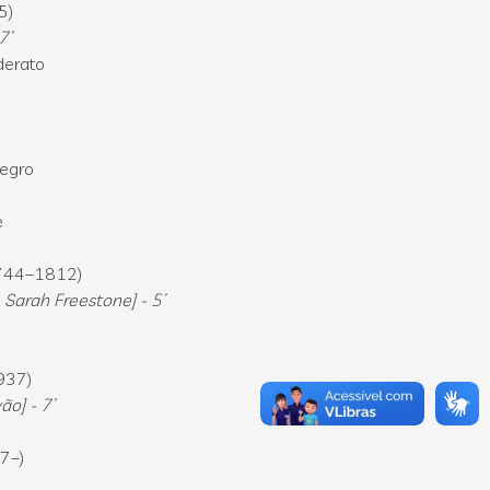
5)
7’
derato
legro
e
744–1812)
 Sarah Freestone] - 5’
937)
ão] - 7’
7–)