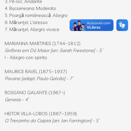
3. Pê-loc. Andante
4. Buciumeana. Moderato
5. Poargǎ româneascǎ. Allegro
6. Mǎrunţel. L'istesso
7. Mǎrunţel. Allegro vivace
MARIANNA MARTINES (1744–1812)
Sinfonia em Dó Maior [arr. Sarah Freestone] - 5’
I - Allegro con spirito
MAURICE RAVEL (1875–1937)
Pavane [adapt. Paulo Galvão] - 7’
ROSSANO GALANTE (1967–)
Genesis - 4’
HEITOR VILLA-LOBOS (1887–1959)
O Trenzinho do Caipira [arr. Ian Farrington] - 5’