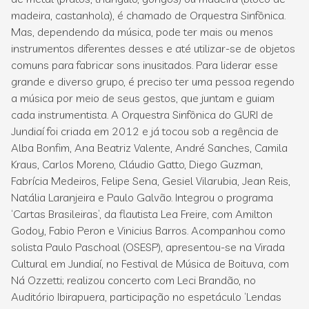
madeira, castanhola), é chamado de Orquestra Sinfônica.
Mas, dependendo da música, pode ter mais ou menos
instrumentos diferentes desses e até utilizar-se de objetos
comuns para fabricar sons inusitados. Para liderar esse
grande e diverso grupo, é preciso ter uma pessoa regendo
a música por meio de seus gestos, que juntam e guiam
cada instrumentista. A Orquestra Sinfônica do GURI de
Jundiaí foi criada em 2012 e já tocou sob a regência de
Alba Bonfim, Ana Beatriz Valente, André Sanches, Camila
Kraus, Carlos Moreno, Cláudio Gatto, Diego Guzman,
Fabrícia Medeiros, Felipe Sena, Gesiel Vilarubia, Jean Reis,
Natália Laranjeira e Paulo Galvão. Integrou o programa
‘Cartas Brasileiras’, da flautista Lea Freire, com Amilton
Godoy, Fabio Peron e Vinicius Barros. Acompanhou como
solista Paulo Paschoal (OSESP), apresentou-se na Virada
Cultural em Jundiaí, no Festival de Música de Boituva, com
Ná Ozzetti; realizou concerto com Leci Brandão, no
Auditório Ibirapuera, participação no espetáculo ‘Lendas