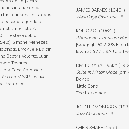
amado de Orquestra
 menos instrumentos
JAMES BARNES (1949–)
 fabricar sons inusitados.
Westridge Overture
- 6’
uma pessoa regendo a
 instrumentista. A
ROB GRICE (1964–)
2011, esteve sob a
Abandoned Treasure Hun
ezuela), Simone Menezes
[Copyright © 2008 Birch I
(Holanda), Emanuele Baldini
Iowa 52577 USA. Used wi
Ana Beatriz Valente, Juan
rson Tavares.
DMITRI KABALEVSKY (19
Ayres, Teco Cardoso e
Suite in Minor Mode
[arr.
itório do MASP, Festival
Dance
 Brasileira.
Little Song
The Horseman
JOHN EDMONDSON (193
Jazz Chaconne
- 3’
CHRIS SHARP (1959–)