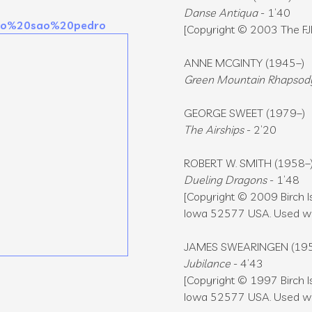
Danse Antiqua
- 1’40
atro%20sao%20pedro
[Copyright © 2003 The FJ
ANNE MCGINTY (1945–)
Green Mountain Rhapsod
GEORGE SWEET (1979–)
The Airships
- 2’20
ROBERT W. SMITH (1958–
Dueling Dragons
- 1’48
[Copyright © 2009 Birch I
Iowa 52577 USA. Used wi
JAMES SWEARINGEN (195
Jubilance
- 4’43
[Copyright © 1997 Birch I
Iowa 52577 USA. Used wit