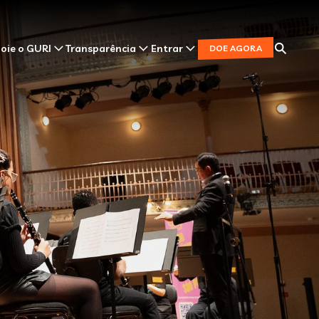
oie o GURI
Transparência
Entrar
DOE AGORA