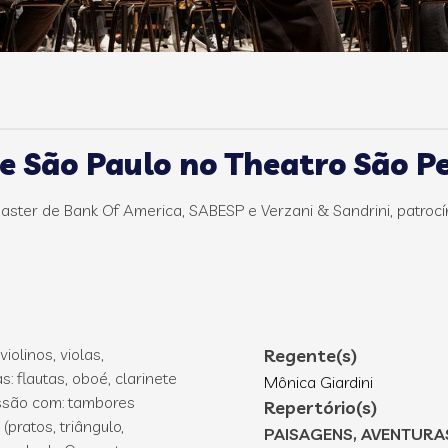
e São Paulo no Theatro São P
ster de Bank Of America, SABESP e Verzani & Sandrini, patrocíni
olinos, violas,
Regente(s)
: flautas, oboé, clarinete
Mônica Giardini
ussão com: tambores
Repertório(s)
(pratos, triângulo,
PAISAGENS, AVENTURAS