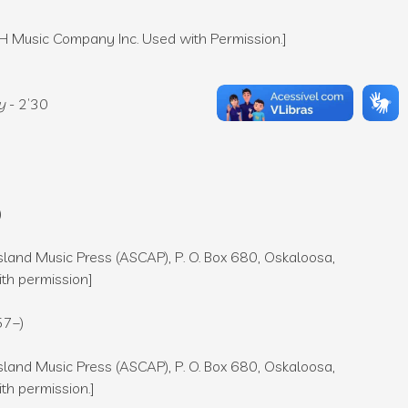
H Music Company Inc. Used with Permission.]
y
- 2’30
)
sland Music Press (ASCAP), P. O. Box 680, Oskaloosa,
th permission]
7–)
sland Music Press (ASCAP), P. O. Box 680, Oskaloosa,
h permission.]