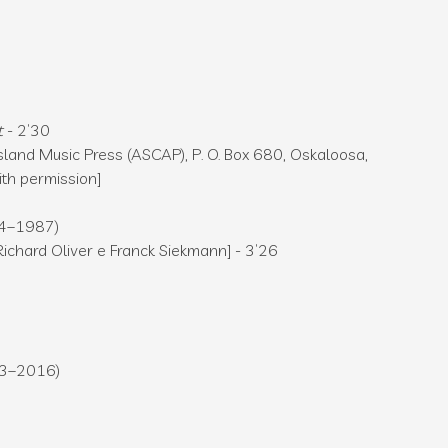
t
- 2’30
sland Music Press (ASCAP), P. O. Box 680, Oskaloosa,
th permission]
04–1987)
 Richard Oliver e Franck Siekmann] - 3’26
3–2016)