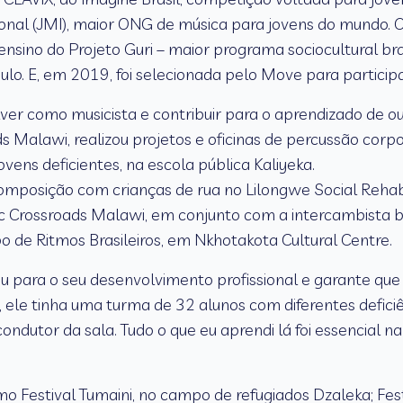
ional (JMI), maior ONG de música para jovens do mundo. O
nsino do Projeto Guri – maior programa sociocultural bras
lo. E, em 2019, foi selecionada pelo Move para particip
er como musicista e contribuir para o aprendizado de out
Malawi, realizou projetos e oficinas de percussão corporal
vens deficientes, na escola pública Kaliyeka.
 composição com crianças de rua no Lilongwe Social Rehabil
ic Crossroads Malawi, em conjunto com a intercambista b
 de Ritmos Brasileiros, em Nkhotakota Cultural Centre.
u para o seu desenvolvimento profissional e garante que
, ele tinha uma turma de 32 alunos com diferentes deficiê
condutor da sala. Tudo o que eu aprendi lá foi essencial
mo Festival Tumaini, no campo de refugiados Dzaleka; Festi