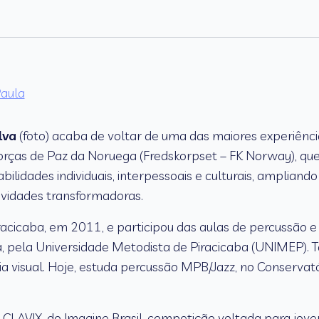
lva
(foto) acaba de voltar de uma das maiores experiência
rças de Paz da Noruega (Fredskorpset – FK Norway), que 
bilidades individuais, interpessoais e culturais, amplia
vidades transformadoras.
Piracicaba, em 2011, e participou das aulas de percussão e
a, pela Universidade Metodista de Piracicaba (UNIMEP)
ia visual. Hoje, estuda percussão MPB/Jazz, no Conservató
 CLAVIX, do Imagine Brasil, competição voltada para jov