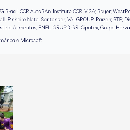
G Brasil; CCR AutoBAn; Instituto CCR; VISA; Bayer; WestR
tell; Pinheiro Neto; Santander; VALGROUP; Raízen; BTP; Di
elo Alimentos; ENEL; GRUPO GR; Cipatex; Grupo Herval, 
América e Microsoft.