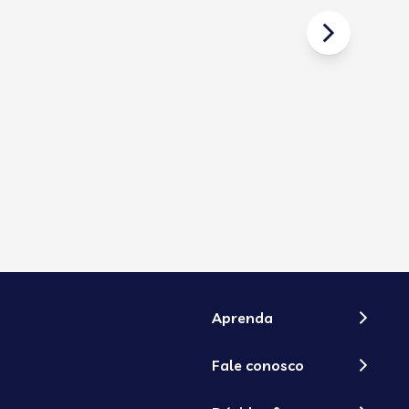
08/07/
Curso
Conti
Aprenda
Fale conosco