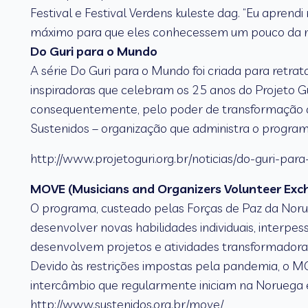
Festival e Festival Verdens kuleste dag. “Eu apren
máximo para que eles conhecessem um pouco da nossa
Do Guri para o Mundo
A série Do Guri para o Mundo foi criada para retrat
inspiradoras que celebram os 25 anos do Projeto 
consequentemente, pelo poder de transformação da
Sustenidos – organização que administra o program
http://www.projetoguri.org.br/noticias/do-guri-par
MOVE (Musicians and Organizers Volunteer Exc
O programa, custeado pelas Forças de Paz da Norue
desenvolver novas habilidades individuais, interp
desenvolvem projetos e atividades transformadoras. 
Devido às restrições impostas pela pandemia, o MO
intercâmbio que regularmente iniciam na Noruega 
http://www.sustenidos.org.br/move/