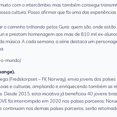
di muito com o intercâmbio, mas também consegui transmi
 cultura. Posso afirmar que foi uma das experiências ma
ar o caminho trilhando pelos Guris: quem são, onde estão 
Guri e prestam homenagem aos mais de 810 mil ex-alunos
 música. A cada semana, a série destaca um personagem 
a.
a-o-mundo/
hange).
ga (Fredskorpset – FK Norway), envia jovens dos países 
essoais e culturais, ampliando e enriquecendo também as 
Desde 2015, esta iniciativa já beneficiou 40 jovens brasi
VE foi interrompido em 2020 nos países parceiros: Norue
e continuam nos demais países parceiros, serão retoma