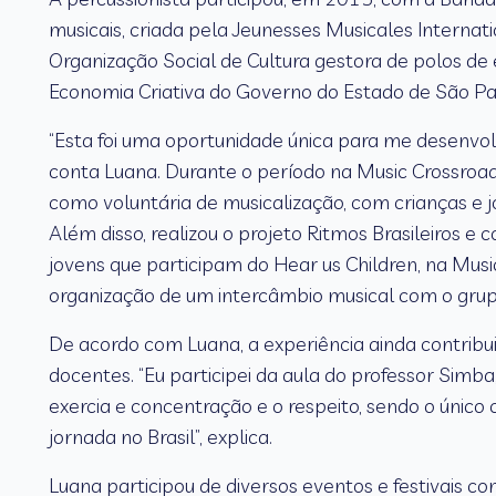
musicais, criada pela Jeunesses Musicales Internat
Organização Social de Cultura gestora de polos de e
Economia Criativa do Governo do Estado de São Pau
“Esta foi uma oportunidade única para me desenvolv
conta Luana. Durante o período na Music Crossroads 
como voluntária de musicalização, com crianças e jo
Além disso, realizou o projeto Ritmos Brasileiros e
jovens que participam do Hear us Children, na Mus
organização de um intercâmbio musical com o grupo
De acordo com Luana, a experiência ainda contribui
docentes. “Eu participei da aula do professor Simba
exercia e concentração e o respeito, sendo o único 
jornada no Brasil”, explica.
Luana participou de diversos eventos e festivais co