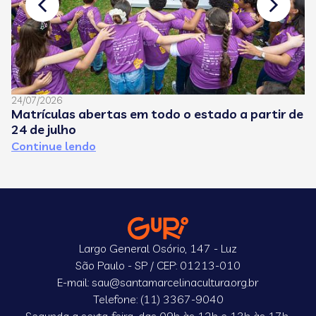
24/07/2026
08
Matrículas abertas em todo o estado a partir de
C
24 de julho
e
Continue lendo
C
Largo General Osório, 147 - Luz
São Paulo - SP / CEP: 01213-010
E-mail: sau@santamarcelinacultura.org.br
Telefone: (11) 3367-9040