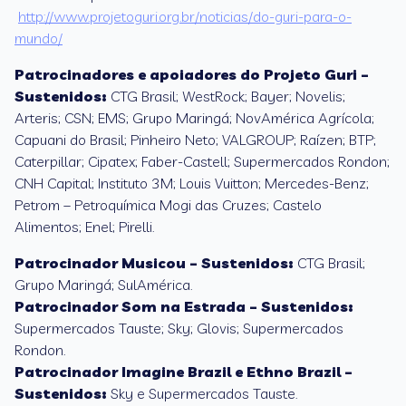
http://www.projetoguri.org.br/noticias/do-guri-para-o-
mundo/
Patrocinadores e apoiadores do Projeto Guri –
Sustenidos:
CTG Brasil; WestRock; Bayer; Novelis;
Arteris; CSN; EMS; Grupo Maringá; NovAmérica Agrícola;
Capuani do Brasil; Pinheiro Neto; VALGROUP; Raízen; BTP;
Caterpillar; Cipatex; Faber-Castell; Supermercados Rondon;
CNH Capital; Instituto 3M; Louis Vuitton; Mercedes-Benz;
Petrom – Petroquímica Mogi das Cruzes; Castelo
Alimentos; Enel; Pirelli.
Patrocinador Musicou – Sustenidos:
CTG Brasil;
Grupo Maringá; SulAmérica.
Patrocinador Som na Estrada – Sustenidos:
Supermercados Tauste; Sky; Glovis; Supermercados
Rondon.
Patrocinador Imagine Brazil e Ethno Brazil –
Sustenidos:
Sky e Supermercados Tauste.