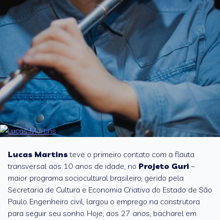
Lucas Martins
13/05/2020
Lucas Martins
teve o primeiro contato com a flauta
transversal aos 10 anos de idade, no
Projeto Guri
–
maior programa sociocultural brasileiro, gerido pela
Secretaria de Cultura e Economia Criativa do Estado de São
Paulo. Engenheiro civil, largou o emprego na construtora
para seguir seu sonho. Hoje, aos 27 anos, bacharel em