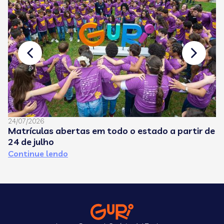
24/07/2026
08
Matrículas abertas em todo o estado a partir de
C
24 de julho
e
Continue lendo
C