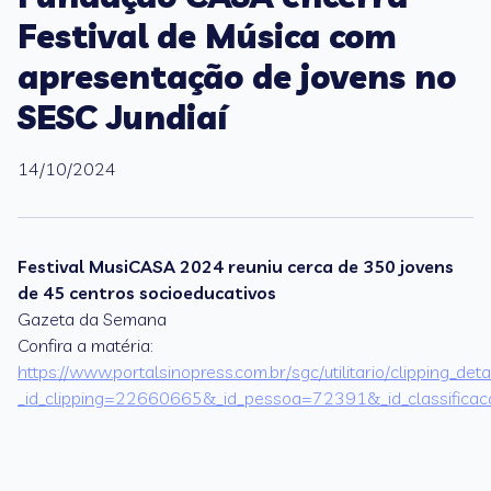
Festival de Música com
apresentação de jovens no
SESC Jundiaí
14/10/2024
Festival MusiCASA 2024 reuniu cerca de 350 jovens
de 45 centros socioeducativos
Gazeta da Semana
Confira a matéria:
https://www.portalsinopress.com.br/sgc/utilitario/clipping_det
_id_clipping=22660665&_id_pessoa=72391&_id_classifica