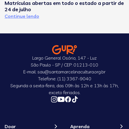
Matrículas abertas em todo o estado a partir de
C
24 de julho
e
Continue lendo
C
Largo General Osório, 147 - Luz
São Paulo - SP / CEP: 01213-010
E-mail: sau@santamarcelinacultura.org.br
Telefone: (11) 3367-9040
Segunda a sexta-feira, das 09h às 12h e 13h às 17h,
exceto feriados.
Doar
Aprenda