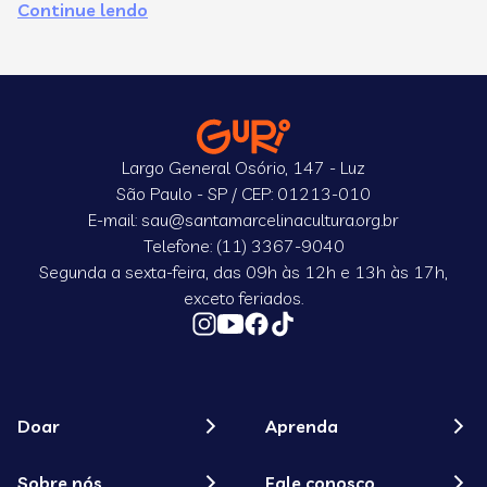
Continue lendo
C
Largo General Osório, 147 - Luz
São Paulo - SP / CEP: 01213-010
E-mail: sau@santamarcelinacultura.org.br
Telefone: (11) 3367-9040
Segunda a sexta-feira, das 09h às 12h e 13h às 17h,
exceto feriados.
Doar
Aprenda
Sobre nós
Fale conosco