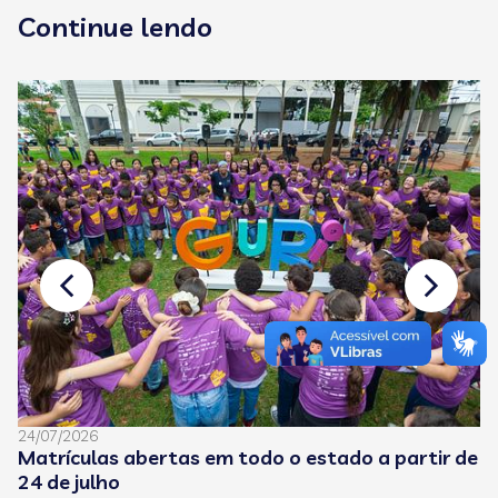
Continue lendo
24/07/2026
08
Matrículas abertas em todo o estado a partir de
C
24 de julho
e