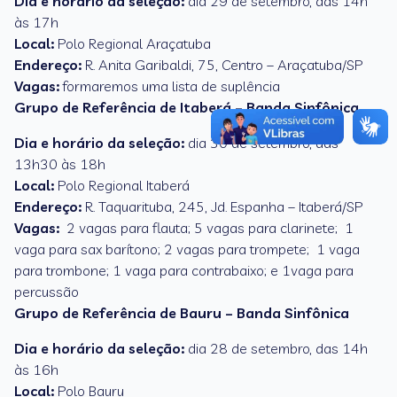
Dia e horário da seleção:
dia 29 de setembro, das 14h
às 17h
Local:
Polo Regional Araçatuba
Endereço:
R. Anita Garibaldi, 75, Centro – Araçatuba/SP
Vagas:
formaremos uma lista de suplência
Grupo de Referência de Itaberá – Banda Sinfônica
Dia e horário da seleção:
dia 30 de setembro, das
13h30 às 18h
Local:
Polo Regional Itaberá
Endereço:
R. Taquarituba, 245, Jd. Espanha – Itaberá/SP
Vagas:
2 vagas para flauta; 5 vagas para clarinete; 1
vaga para sax barítono; 2 vagas para trompete; 1 vaga
para trombone; 1 vaga para contrabaixo; e 1vaga para
percussão
Grupo de Referência de Bauru – Banda Sinfônica
Dia e horário da seleção:
dia 28 de setembro, das 14h
às 16h
Local:
Polo Bauru