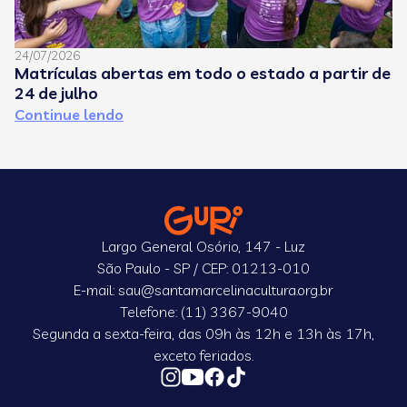
24/07/2026
08
Matrículas abertas em todo o estado a partir de
C
24 de julho
e
Continue lendo
C
Largo General Osório, 147 - Luz
São Paulo - SP / CEP: 01213-010
E-mail: sau@santamarcelinacultura.org.br
Telefone: (11) 3367-9040
Segunda a sexta-feira, das 09h às 12h e 13h às 17h,
exceto feriados.