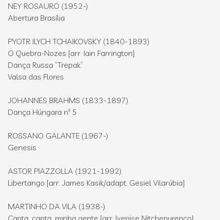
NEY ROSAURO (1952-)
Abertura Brasília
PYOTR ILYCH TCHAIKOVSKY (1840-1893)
O Quebra-Nozes [arr. Iain Farrington]
Dança Russa “Trepak”
Valsa das Flores
JOHANNES BRAHMS (1833-1897)
Dança Húngara nº 5
ROSSANO GALANTE (1967-)
Genesis
ASTOR PIAZZOLLA (1921-1992)
Libertango [arr. James Kasik/adapt. Gesiel Vilarúbia]
MARTINHO DA VILA (1938-)
Canta, canta, minha gente [arr. Ivenise Nitchepurenco]