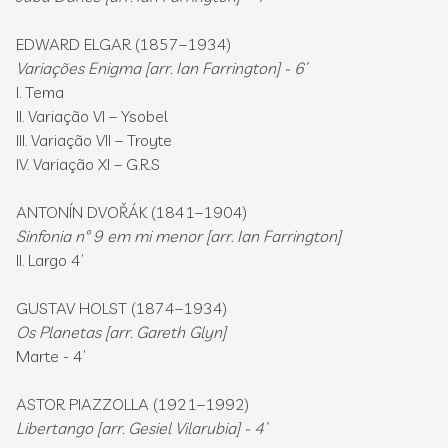
EDWARD ELGAR (1857–1934)
Variações Enigma [arr. Ian Farrington] - 6’
I. Tema
II. Variação VI – Ysobel
III. Variação VII – Troyte
IV. Variação XI – G.R.S
ANTONÍN DVOŘÁK (1841–1904)
Sinfonia nº 9 em mi menor [arr. Ian Farrington]
II. Largo 4’
GUSTAV HOLST (1874–1934)
Os Planetas [arr. Gareth Glyn]
Marte - 4’
ASTOR PIAZZOLLA (1921–1992)
Libertango [arr. Gesiel Vilarubia] - 4’