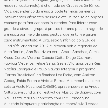
madeira, castanhola), é chamado de Orquestra Sinfônica.
Mas, dependendo da música, pode ter mais ou menos
instrumentos diferentes desses e até utilizar-se de objetos
comuns para fabricar sons inusitados. Para liderar esse
grande e diverso grupo, é preciso ter uma pessoa regendo
a música por meio de seus gestos, que juntam e guiam
cada instrumentista. A Orquestra Sinfônica do GURI de
Jundiaí foi criada em 2012 e já tocou sob a regência de
Alba Bonfim, Ana Beatriz Valente, André Sanches, Camila
Kraus, Carlos Moreno, Cláudio Gatto, Diego Guzman,
Fabrícia Medeiros, Felipe Sena, Gesiel Vilarubia, Jean Reis,
Natália Laranjeira e Paulo Galvão. Integrou o programa
‘Cartas Brasileiras’, da flautista Lea Freire, com Amilton
Godoy, Fabio Peron e Vinicius Barros. Acompanhou como
solista Paulo Paschoal (OSESP), apresentou-se na Virada
Cultural em Jundiaí, no Festival de Música de Boituva, com
Ná Ozzetti; realizou concerto com Leci Brandão, no
Auditório Ibirapuera, participação no espetáculo ‘Lendas