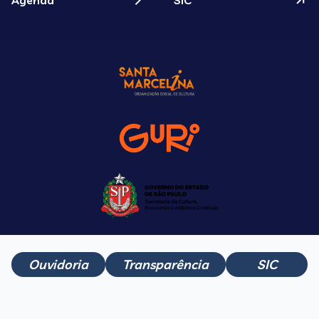
Agenda
SIC
Ouvidoria
Transparência
SIC