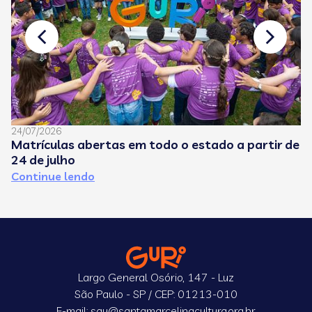
24/07/2026
08
Matrículas abertas em todo o estado a partir de
C
24 de julho
e
Continue lendo
C
Largo General Osório, 147 - Luz
São Paulo - SP / CEP: 01213-010
E-mail: sau@santamarcelinacultura.org.br