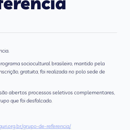
ferência
cia.
programa sociocultural brasileiro, mantido pela
crição, gratuita, foi realizada no polo sede de
, são abertos processos seletivos complementares,
po que foi desfalcado.
uri.org.br/grupo-de-referencia/